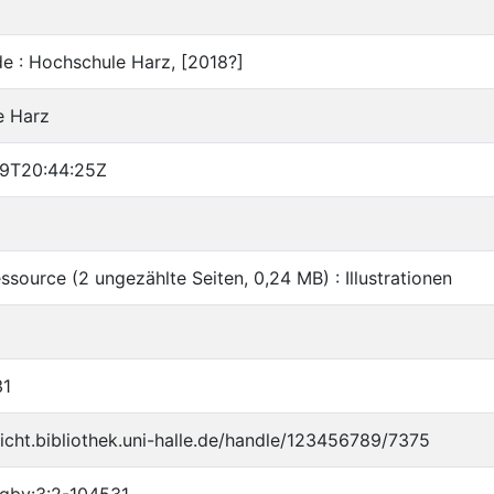
e : Hochschule Harz, [2018?]
e Harz
9T20:44:25Z
ssource (2 ungezählte Seiten, 0,24 MB) : Illustrationen
31
flicht.bibliothek.uni-halle.de/handle/123456789/7375
:gbv:3:2-104531