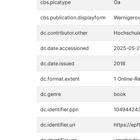
cbs.picatype
Oa
cbs.publication.displayform
Wernigerod
dc.contributor.other
Hochschul
dc.date.accessioned
2025-05-2
dc.date.issued
2018
dc.format.extent
1 Online-Re
dc.genre
book
dc.identifier.ppn
10494424
dc.identifier.uri
https://ep
dc.identifier.urn
urn:nbn:de