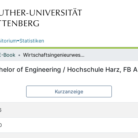
itorium
Statistiken
E-Book
Wirtschaftsingenieurwesen : Bachelor of Engineering / Hochschule Harz, FB Automatisierung und Informatik
helor of Engineering / Hochschule Harz, FB A
Kurzanzeige
6
0