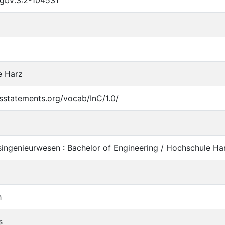
e Harz
tsstatements.org/vocab/InC/1.0/
singenieurwesen : Bachelor of Engineering / Hochschule Ha
h
s