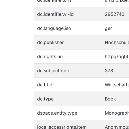
dc.identifier.vl-id
2952740
dc.language.iso
ger
dc.publisher
Hochschul
dc.rights.uri
http://righ
dc.subject.ddc
378
dc.title
Wirtschaft
dc.type
Book
dspace.entity.type
Monograp
local.accessrights.item
Anonymou