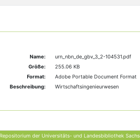
Name:
urn_nbn_de_gbv_3_2-104531.pdf
Größe:
255.06 KB
Format:
Adobe Portable Document Format
Beschreibung:
Wirtschaftsingenieurwesen
 Repositorium der Universitäts- und Landes­bibliothek Sach