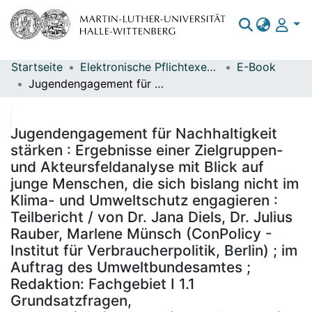
Startseite
Elektronische Pflichtexemplare
E-Book
Bereiche & Sammlungen
Jugendengagement für Nachhaltigkeit stärken : Ergebnisse einer Zielgruppen- und Akteursfeldanalyse mit Blick auf junge Menschen, die sich bislang nicht im Klima- und Umweltschutz engagieren : Teilbericht / von Dr. Jana Diels, Dr. Julius Rauber, Marlene Münsch (ConPolicy - Institut für Verbraucherpolitik, Berlin) ; im Auftrag des Umweltbundesamtes ; Redaktion: Fachgebiet I 1.1 Grundsatzfragen, Nachhaltigkeitsstrategien und -szenarien, Ressourcenschonung - Dorothee Arenhövel
Das gesamte Repositorium
Statistiken
Jugendengagement für Nachhaltigkeit
stärken : Ergebnisse einer Zielgruppen-
und Akteursfeldanalyse mit Blick auf
junge Menschen, die sich bislang nicht im
Klima- und Umweltschutz engagieren :
Teilbericht / von Dr. Jana Diels, Dr. Julius
Rauber, Marlene Münsch (ConPolicy -
Institut für Verbraucherpolitik, Berlin) ; im
Auftrag des Umweltbundesamtes ;
Redaktion: Fachgebiet I 1.1
Grundsatzfragen,