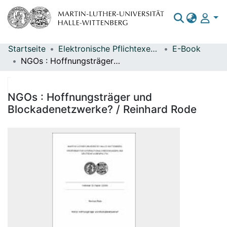
Startseite
Elektronische Pflichtexemplare
E-Book
Bereiche & Sammlungen
NGOs : Hoffnungsträger und Blockadenetzwerke? / Reinhard Rode
Das gesamte Repositorium
Statistiken
NGOs : Hoffnungsträger und
Blockadenetzwerke? / Reinhard Rode