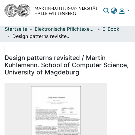
Startseite
Elektronische Pflichtexemplare
E-Book
Bereiche & Sammlungen
Design patterns revisited / Martin Kuhlemann. School of Computer Science, University of Magdeburg
Das gesamte Repositorium
Statistiken
Design patterns revisited / Martin
Kuhlemann. School of Computer Science,
University of Magdeburg