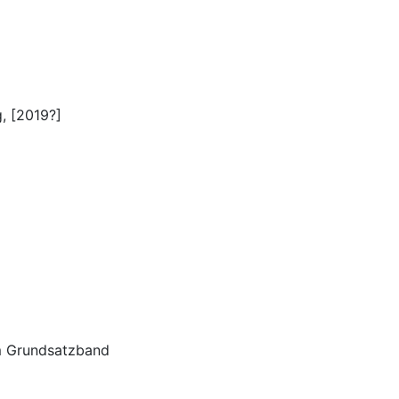
, [2019?]
em Grundsatzband