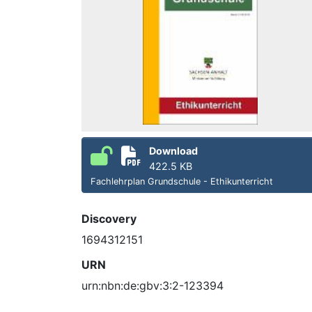
Download
422.5 KB
Fachlehrplan Grundschule - Ethikunterricht
Discovery
1694312151
URN
urn:nbn:de:gbv:3:2-123394