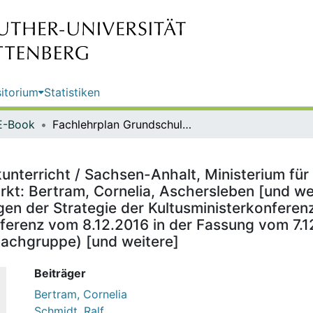
itorium
Statistiken
E-Book
Fachlehrplan Grundschule - Ethikunterricht / Sachsen-Anhalt, Ministerium für Bildung ; an der Erarbeitung dieses Lehrplanes haben mitgewirkt: Bertram, Cornelia, Aschersleben [und weitere] ; bei der Anpassung des Fachlehrplans an die Anforderungen der Strategie der Kultusministerkonferenz „Bildung in der digitalen Welt“ (Beschluss der Kultusministerkonferenz vom 8.12.2016 in der Fassung vom 7.12.2017) haben mitgewirkt:Dr. Schmidt, Ralf Halle (Leitung der Fachgruppe) [und weitere]
unterricht / Sachsen-Anhalt, Ministerium für 
kt: Bertram, Cornelia, Aschersleben [und we
n der Strategie der Kultusministerkonferenz 
ferenz vom 8.12.2016 in der Fassung vom 7.1
 Fachgruppe) [und weitere]
Beiträger
Bertram, Cornelia
Schmidt, Ralf