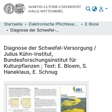
Startseite
Elektronische Pflichtexemplare
E-Book
Bereiche & Sammlungen
Diagnose der Schwefel-Versorgung / Julius Kühn-Institut, Bundesforschungsinstitut für Kulturpflanzen ; Text: E. Bloem, S. Haneklaus, E. Schnug
Das gesamte Repositorium
Statistiken
Diagnose der Schwefel-Versorgung /
Julius Kühn-Institut,
Bundesforschungsinstitut für
Kulturpflanzen ; Text: E. Bloem, S.
Haneklaus, E. Schnug