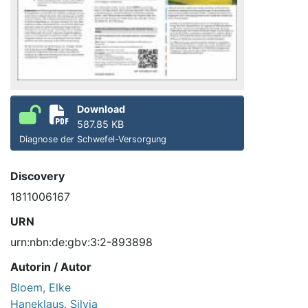
Download
587.85 KB
Diagnose der Schwefel-Versorgung
Discovery
1811006167
URN
urn:nbn:de:gbv:3:2-893898
Autorin / Autor
Bloem, Elke
Haneklaus, Silvia