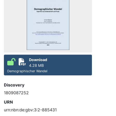
Download
4.28 MB
Demographischer Wandel
Discovery
1809087252
URN
urn:nbn:de:gbv:3:2-885431