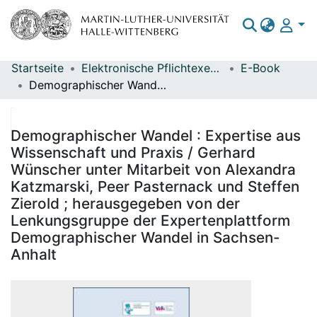
Startseite
Elektronische Pflichtexemplare
E-Book
Bereiche & Sammlungen
Demographischer Wandel : Expertise aus Wissenschaft und Praxis / Gerhard Wünscher unter Mitarbeit von Alexandra Katzmarski, Peer Pasternack und Steffen Zierold ; herausgegeben von der Lenkungsgruppe der Expertenplattform Demographischer Wandel in Sachsen-Anhalt
Das gesamte Repositorium
Statistiken
Demographischer Wandel : Expertise aus
Wissenschaft und Praxis / Gerhard
Wünscher unter Mitarbeit von Alexandra
Katzmarski, Peer Pasternack und Steffen
Zierold ; herausgegeben von der
Lenkungsgruppe der Expertenplattform
Demographischer Wandel in Sachsen-
Anhalt