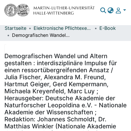
Startseite
Elektronische Pflichtexemplare
E-Book
Bereiche & Sammlungen
Demografischen Wandel und Altern gestalten : interdisziplinäre Impulse für einen ressortübergreifenden Ansatz / Julia Fischer, Alexandra M. Freund, Hartmut Geiger, Gerd Kempermann, Michaela Kreyenfeld, Marc Luy ; Herausgeber: Deutsche Akademie der Naturforscher Leopoldina e.V. - Nationale Akademie der Wissenschaften ; Redaktion: Johannes Schmoldt, Dr. Matthias Winkler (Nationale Akademie der Wissenschaften Leopoldina)
Das gesamte Repositorium
Statistiken
Demografischen Wandel und Altern
gestalten : interdisziplinäre Impulse für
einen ressortübergreifenden Ansatz /
Julia Fischer, Alexandra M. Freund,
Hartmut Geiger, Gerd Kempermann,
Michaela Kreyenfeld, Marc Luy ;
Herausgeber: Deutsche Akademie der
Naturforscher Leopoldina e.V. - Nationale
Akademie der Wissenschaften ;
Redaktion: Johannes Schmoldt, Dr.
Matthias Winkler (Nationale Akademie