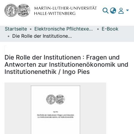
Startseite
Elektronische Pflichtexemplare
E-Book
Bereiche & Sammlungen
Die Rolle der Institutionen : Fragen und Antworten zur Institutionenökonomik und Institutionenethik / Ingo Pies
Das gesamte Repositorium
Statistiken
Die Rolle der Institutionen : Fragen und
Antworten zur Institutionenökonomik und
Institutionenethik / Ingo Pies