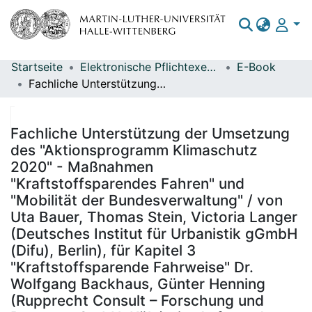
Startseite
Elektronische Pflichtexemplare
E-Book
Bereiche & Sammlungen
Fachliche Unterstützung der Umsetzung des "Aktionsprogramm Klimaschutz 2020" - Maßnahmen "Kraftstoffsparendes Fahren" und "Mobilität der Bundesverwaltung" / von Uta Bauer, Thomas Stein, Victoria Langer (Deutsches Institut für Urbanistik gGmbH (Difu), Berlin), für Kapitel 3 "Kraftstoffsparende Fahrweise" Dr. Wolfgang Backhaus, Günter Henning (Rupprecht Consult – Forschung und Beratung GmbH, Köln) ; im Auftrag des Umweltbundesamtes ; Durchführung der Studie: Deutsches Institut für Urbanistik gGmbH (Difu) ; Redaktion: Fachgebiet I 2.1 Umwelt und Verkehr Martin Lambrecht, Michael Bölke
Das gesamte Repositorium
Statistiken
Fachliche Unterstützung der Umsetzung
des "Aktionsprogramm Klimaschutz
2020" - Maßnahmen
"Kraftstoffsparendes Fahren" und
"Mobilität der Bundesverwaltung" / von
Uta Bauer, Thomas Stein, Victoria Langer
(Deutsches Institut für Urbanistik gGmbH
(Difu), Berlin), für Kapitel 3
"Kraftstoffsparende Fahrweise" Dr.
Wolfgang Backhaus, Günter Henning
(Rupprecht Consult – Forschung und