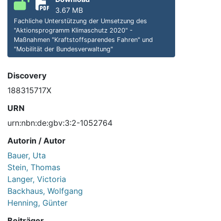
3.67 MB
Fachliche Unterstützung der Umsetzung des
"Aktionsprogramm Klimaschutz 2020" -
Maßnahmen "Kraftstoffsparendes Fahren" und
"Mobilität der Bundesverwaltung"
Discovery
188315717X
URN
urn:nbn:de:gbv:3:2-1052764
Autorin / Autor
Bauer, Uta
Stein, Thomas
Langer, Victoria
Backhaus, Wolfgang
Henning, Günter
Beiträger