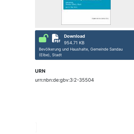
Download
954.71 KB
Bevölkerung und Haushalte, Gemeinde Sandau
(Elbe), Stadt
URN
urn:nbn:de:gbv:3:2-35504