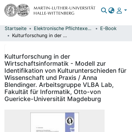
Startseite
Elektronische Pflichtexemplare
E-Book
Bereiche & Sammlungen
Kulturforschung in der Wirtschaftsinformatik - Modell zur Identifikation von Kulturunterschieden für Wissenschaft und Praxis / Anna Blendinger. Arbeitsgruppe VLBA Lab, Fakultät für Informatik, Otto-von Guericke-Universität Magdeburg
Das gesamte Repositorium
Statistiken
Kulturforschung in der
Wirtschaftsinformatik - Modell zur
Identifikation von Kulturunterschieden für
Wissenschaft und Praxis / Anna
Blendinger. Arbeitsgruppe VLBA Lab,
Fakultät für Informatik, Otto-von
Guericke-Universität Magdeburg