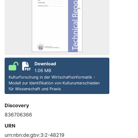
Download
1.06 MB
Kulturforschung in der Wirtschaftsinformatik -
Modell zur Identifikation von Kulturunterschieden
für Wissenschaft und Praxis
Discovery
836706366
URN
urn:nbn:de:gbv:3:2-48219