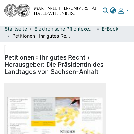
Startseite
Elektronische Pflichtexemplare
E-Book
Bereiche & Sammlungen
Petitionen : Ihr gutes Recht / Herausgeber: Die Präsidentin des Landtages von Sachsen-Anhalt
Das gesamte Repositorium
Statistiken
Petitionen : Ihr gutes Recht /
Herausgeber: Die Präsidentin des
Landtages von Sachsen-Anhalt