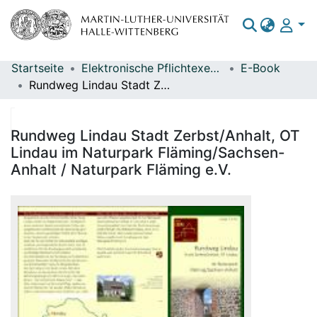
Startseite
Elektronische Pflichtexemplare
E-Book
Bereiche & Sammlungen
Rundweg Lindau Stadt Zerbst/Anhalt, OT Lindau im Naturpark Fläming/Sachsen-Anhalt / Naturpark Fläming e.V.
Das gesamte Repositorium
Statistiken
Rundweg Lindau Stadt Zerbst/Anhalt, OT
Lindau im Naturpark Fläming/Sachsen-
Anhalt / Naturpark Fläming e.V.