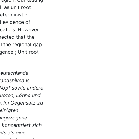
l as unit root
eterministic
d evidence of
icators. However,
pected that the
l the regional gap
gence ; Unit root
deutschlands
tandsniveaus.
 Kopf sowie andere
uoten, Löhne und
. Im Gegensatz zu
einigten
rangezogene
 konzentriert sich
ds als eine