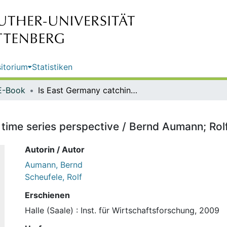
itorium
Statistiken
E-Book
Is East Germany catching up? : a time series perspective / Bernd Aumann; Rolf Scheufele
 time series perspective / Bernd Aumann; Rol
Autorin / Autor
Aumann, Bernd
Scheufele, Rolf
Erschienen
Halle (Saale) : Inst. für Wirtschaftsforschung, 2009