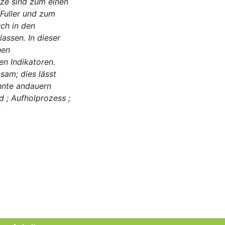
ze sind zum einen
Fuller und zum
uch in den
assen. In dieser
hen
en Indikatoren.
sam; dies lässt
hnte andauern
d ; Aufholprozess ;