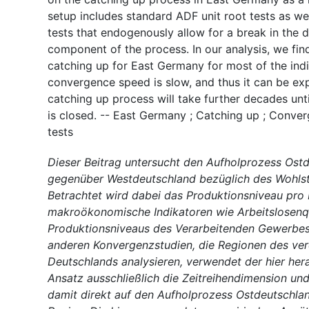
setup includes standard ADF unit root tests as wel
tests that endogenously allow for a break in the d
component of the process. In our analysis, we fin
catching up for East Germany for most of the ind
convergence speed is slow, and thus it can be ex
catching up process will take further decades unti
is closed. -- East Germany ; Catching up ; Conver
tests
Dieser Beitrag untersucht den Aufholprozess Ost
gegenüber Westdeutschland bezüglich des Wohls
Betrachtet wird dabei das Produktionsniveau pro
makroökonomische Indikatoren wie Arbeitslosenq
Produktionsniveaus des Verarbeitenden Gewerbes
anderen Konvergenzstudien, die Regionen des ver
Deutschlands analysieren, verwendet der hier he
Ansatz ausschließlich die Zeitreihendimension und
damit direkt auf den Aufholprozess Ostdeutschlan