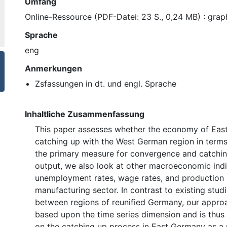
Umfang
Online-Ressource (PDF-Datei: 23 S., 0,24 MB) : graph
Sprache
eng
Anmerkungen
Zsfassungen in dt. und engl. Sprache
Inhaltliche Zusammenfassung
This paper assesses whether the economy of Eas
catching up with the West German region in terms
the primary measure for convergence and catching
output, we also look at other macroeconomic indi
unemployment rates, wage rates, and production l
manufacturing sector. In contrast to existing stu
between regions of reunified Germany, our approa
based upon the time series dimension and is thus 
on the catching up process in East Germany as a r