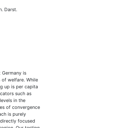
. Darst.
t Germany is
 of welfare. While
 up is per capita
cators such as
evels in the
dies of convergence
ch is purely
directly focused
egion. Our testing