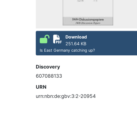
Download
251.64 KB
Is East Germany catching up?
Discovery
607088133
URN
urn:nbn:de:gbv:3:2-20954