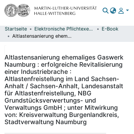
Startseite
Elektronische Pflichtexemplare
E-Book
Bereiche & Sammlungen
Altlastensanierung ehemaliges Gaswerk Naumburg : erfolgreiche Revitalisierung einer Industriebrache : Altlastenfreistellung im Land Sachsen-Anhalt / Sachsen-Anhalt, Landesanstalt für Altlastenfreistellung, NBG Grundstücksverwertungs- und Verwaltungs GmbH ; unter Mitwirkung von: Kreisverwaltung Burgenlandkreis, Stadtverwaltung Naumburg
Das gesamte Repositorium
Statistiken
Altlastensanierung ehemaliges Gaswerk
Naumburg : erfolgreiche Revitalisierung
einer Industriebrache :
Altlastenfreistellung im Land Sachsen-
Anhalt / Sachsen-Anhalt, Landesanstalt
für Altlastenfreistellung, NBG
Grundstücksverwertungs- und
Verwaltungs GmbH ; unter Mitwirkung
von: Kreisverwaltung Burgenlandkreis,
Stadtverwaltung Naumburg