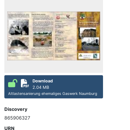
Download
2.04 MB
Altlastensanierung ehemaliges Gaswerk Naumburg
Discovery
865906327
URN