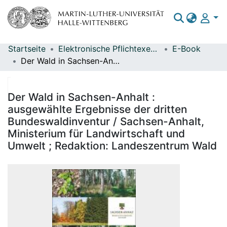
Startseite
Elektronische Pflichtexemplare
E-Book
Bereiche & Sammlungen
Der Wald in Sachsen-Anhalt : ausgewählte Ergebnisse der dritten Bundeswaldinventur / Sachsen-Anhalt, Ministerium für Landwirtschaft und Umwelt ; Redaktion: Landeszentrum Wald
Das gesamte Repositorium
Statistiken
Der Wald in Sachsen-Anhalt :
ausgewählte Ergebnisse der dritten
Bundeswaldinventur / Sachsen-Anhalt,
Ministerium für Landwirtschaft und
Umwelt ; Redaktion: Landeszentrum Wald