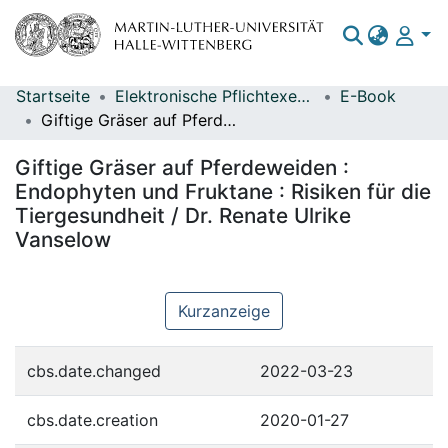
Startseite
Elektronische Pflichtexemplare
E-Book
Bereiche & Sammlungen
Giftige Gräser auf Pferdeweiden : Endophyten und Fruktane : Risiken für die Tiergesundheit / Dr. Renate Ulrike Vanselow
Das gesamte Repositorium
Giftige Gräser auf Pferdeweiden :
Statistiken
Endophyten und Fruktane : Risiken für die
Tiergesundheit / Dr. Renate Ulrike
Vanselow
Kurzanzeige
cbs.date.changed
2022-03-23
cbs.date.creation
2020-01-27