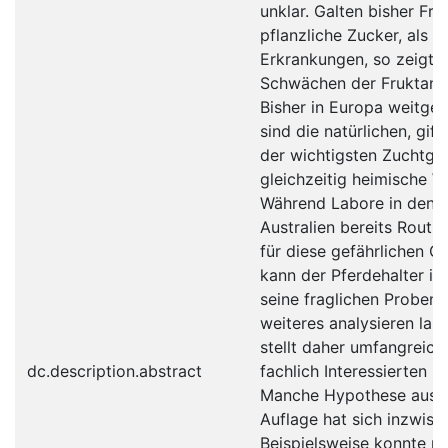
unklar. Galten bisher Fru
pflanzliche Zucker, als U
Erkrankungen, so zeigt d
Schwächen der Fruktan-
Bisher in Europa weitge
sind die natürlichen, gif
der wichtigsten Zuchtgrä
gleichzeitig heimische Wi
Während Labore in den 
Australien bereits Rout
für diese gefährlichen Gi
kann der Pferdehalter in
seine fraglichen Proben 
weiteres analysieren las
stellt daher umfangreich
dc.description.abstract
fachlich Interessierten z
Manche Hypothese aus d
Auflage hat sich inzwisc
Beispielsweise konnte n