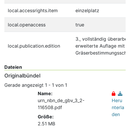
local.accessrights.item
einzelplatz
local.openaccess
true
3., vollständig überarbei
local.publication.edition
erweiterte Auflage mit 
Gräserbestimmungsschlü
Dateien
Originalbündel
Gerade angezeigt
1 - 1 von 1
Name:
urn_nbn_de_gbv_3_2-
Heru
116508.pdf
nterla
den
Größe:
2.51 MB