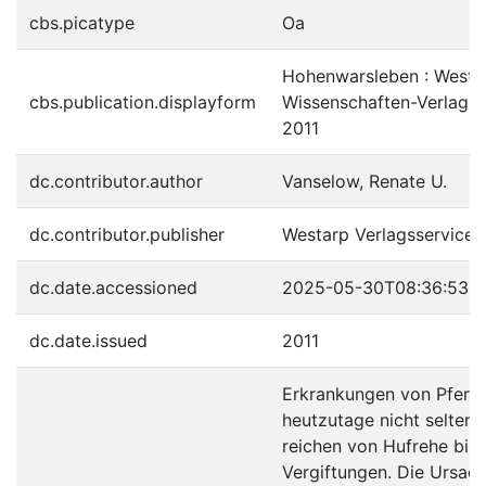
cbs.picatype
Oa
Hohenwarsleben : Westa
cbs.publication.displayform
Wissenschaften-Verlagsg
2011
dc.contributor.author
Vanselow, Renate U.
dc.contributor.publisher
Westarp Verlagsserviceg
dc.date.accessioned
2025-05-30T08:36:53Z
dc.date.issued
2011
Erkrankungen von Pferde
heutzutage nicht selten
reichen von Hufrehe bis 
Vergiftungen. Die Ursach