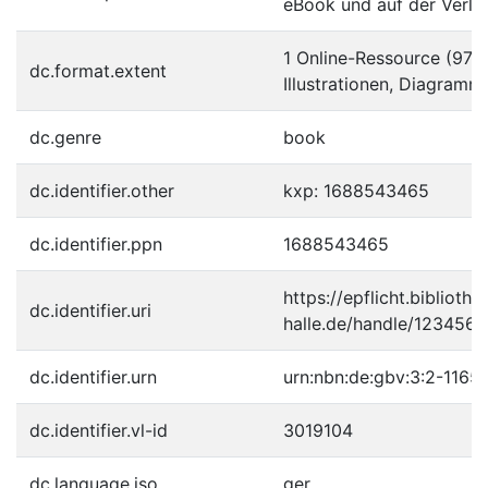
eBook und auf der Verla
1 Online-Ressource (97 S
dc.format.extent
Illustrationen, Diagramm
dc.genre
book
dc.identifier.other
kxp: 1688543465
dc.identifier.ppn
1688543465
https://epflicht.bibliothe
dc.identifier.uri
halle.de/handle/123456
dc.identifier.urn
urn:nbn:de:gbv:3:2-1165
dc.identifier.vl-id
3019104
dc.language.iso
ger