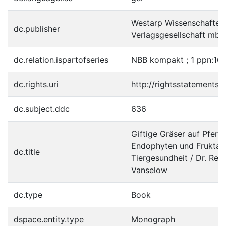
Westarp Wissenschaften
dc.publisher
Verlagsgesellschaft mbH
dc.relation.ispartofseries
NBB kompakt ; 1 ppn:1
dc.rights.uri
http://rightsstatements.
dc.subject.ddc
636
Giftige Gräser auf Pferd
Endophyten und Fruktane 
dc.title
Tiergesundheit / Dr. Rena
Vanselow
dc.type
Book
dspace.entity.type
Monograph