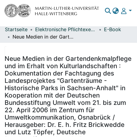
Startseite
Elektronische Pflichtexemplare
E-Book
Bereiche & Sammlungen
Neue Medien in der Gartendenkmalpflege und im Erhalt von Kulturlandschaften : Dokumentation der Fachtagung des Landesprojektes "Gartenträume - Historische Parks in Sachsen-Anhalt" in Kooperation mit der Deutschen Bundesstiftung Umwelt vom 21. bis zum 22. April 2006 im Zentrum für Umweltkommunikation, Osnabrück / Herausgeber: Dr. E. h. Fritz Brickwedde und Lutz Töpfer, Deutsche Bundesstiftung Umwelt; Petra Schoelkopf, krauss.schoelkopf Partnerschaft; Christa Ringkamp, Gartenträume GmbH
Das gesamte Repositorium
Statistiken
Neue Medien in der Gartendenkmalpflege
und im Erhalt von Kulturlandschaften :
Dokumentation der Fachtagung des
Landesprojektes "Gartenträume -
Historische Parks in Sachsen-Anhalt" in
Kooperation mit der Deutschen
Bundesstiftung Umwelt vom 21. bis zum
22. April 2006 im Zentrum für
Umweltkommunikation, Osnabrück /
Herausgeber: Dr. E. h. Fritz Brickwedde
und Lutz Töpfer, Deutsche