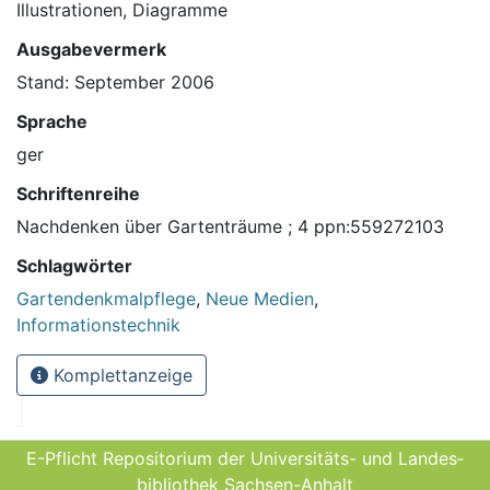
Illustrationen, Diagramme
Ausgabevermerk
Stand: September 2006
Sprache
ger
Schriftenreihe
Nachdenken über Gartenträume ; 4 ppn:559272103
Schlagwörter
Gartendenkmalpflege
,
Neue Medien
,
Informationstechnik
Komplettanzeige
E-Pflicht Repositorium der Universitäts- und Landes­
bibliothek Sachsen-Anhalt