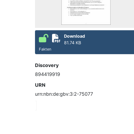
Download
81.74 KB
Fakten
Discovery
894419919
URN
urn:nbn:de:gbv:3:2-75077