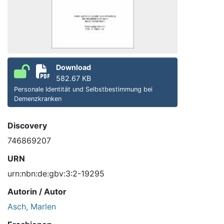
Download
582.67 KB
Personale Identität und Selbstbestimmung bei
Demenzkranken
Discovery
746869207
URN
urn:nbn:de:gbv:3:2-19295
Autorin / Autor
Asch, Marlen