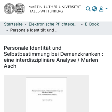
Startseite
Elektronische Pflichtexemplare
E-Book
Bereiche & Sammlungen
Personale Identität und Selbstbestimmung bei Demenzkranken : eine interdisziplinäre Analyse / Marlen Asch
Das gesamte Repositorium
Statistiken
Personale Identität und
Selbstbestimmung bei Demenzkranken :
eine interdisziplinäre Analyse / Marlen
Asch