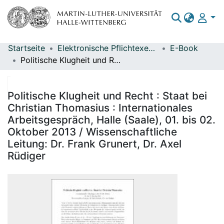
Startseite
Elektronische Pflichtexemplare
E-Book
Bereiche & Sammlungen
Politische Klugheit und Recht : Staat bei Christian Thomasius : Internationales Arbeitsgespräch, Halle (Saale), 01. bis 02. Oktober 2013 / Wissenschaftliche Leitung: Dr. Frank Grunert, Dr. Axel Rüdiger
Das gesamte Repositorium
Statistiken
Politische Klugheit und Recht : Staat bei
Christian Thomasius : Internationales
Arbeitsgespräch, Halle (Saale), 01. bis 02.
Oktober 2013 / Wissenschaftliche
Leitung: Dr. Frank Grunert, Dr. Axel
Rüdiger