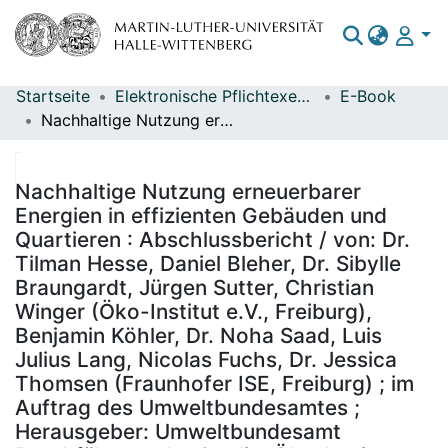
Startseite
Elektronische Pflichtexemplare
E-Book
Bereiche & Sammlungen
Nachhaltige Nutzung erneuerbarer Energien in effizienten Gebäuden und Quartieren : Abschlussbericht / von: Dr. Tilman Hesse, Daniel Bleher, Dr. Sibylle Braungardt, Jürgen Sutter, Christian Winger (Öko-Institut e.V., Freiburg), Benjamin Köhler, Dr. Noha Saad, Luis Julius Lang, Nicolas Fuchs, Dr. Jessica Thomsen (Fraunhofer ISE, Freiburg) ; im Auftrag des Umweltbundesamtes ; Herausgeber: Umweltbundesamt Durchführung der Studie: Öko-Institut e.V.Redaktion: Fachgebiet V 1.3 Erneuerbare Energien Werner Niederle
Das gesamte Repositorium
Statistiken
Nachhaltige Nutzung erneuerbarer
Energien in effizienten Gebäuden und
Quartieren : Abschlussbericht / von: Dr.
Tilman Hesse, Daniel Bleher, Dr. Sibylle
Braungardt, Jürgen Sutter, Christian
Winger (Öko-Institut e.V., Freiburg),
Benjamin Köhler, Dr. Noha Saad, Luis
Julius Lang, Nicolas Fuchs, Dr. Jessica
Thomsen (Fraunhofer ISE, Freiburg) ; im
Auftrag des Umweltbundesamtes ;
Herausgeber: Umweltbundesamt