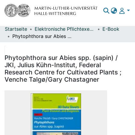
Startseite
Elektronische Pflichtexemplare
E-Book
Bereiche & Sammlungen
Phytophthora sur Abies spp. (sapin) / JKI, Julius Kühn-Institut, Federal Research Centre for Cultivated Plants ; Venche Talgø/Gary Chastagner
Das gesamte Repositorium
Statistiken
Phytophthora sur Abies spp. (sapin) /
JKI, Julius Kühn-Institut, Federal
Research Centre for Cultivated Plants ;
Venche Talgø/Gary Chastagner