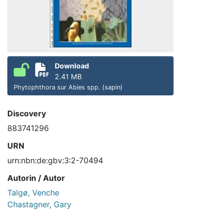
Download
2.41 MB
Phytophthora sur Abies spp. (sapin)
Discovery
883741296
URN
urn:nbn:de:gbv:3:2-70494
Autorin / Autor
Talgø, Venche
Chastagner, Gary