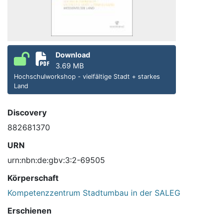
Download
3.69 MB
Hochschulworkshop - vielfältige Stadt + starkes
Land
Discovery
882681370
URN
urn:nbn:de:gbv:3:2-69505
Körperschaft
Kompetenzzentrum Stadtumbau in der SALEG
Erschienen