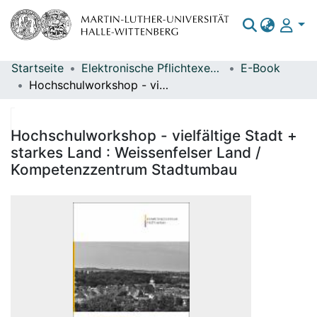
Startseite
Elektronische Pflichtexemplare
E-Book
Bereiche & Sammlungen
Hochschulworkshop - vielfältige Stadt + starkes Land : Weissenfelser Land / Kompetenzzentrum Stadtumbau
Das gesamte Repositorium
Statistiken
Hochschulworkshop - vielfältige Stadt +
starkes Land : Weissenfelser Land /
Kompetenzzentrum Stadtumbau