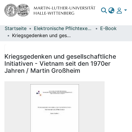
Startseite
Elektronische Pflichtexemplare
E-Book
Bereiche & Sammlungen
Kriegsgedenken und gesellschaftliche Initiativen - Vietnam seit den 1970er Jahren / Martin Großheim
Das gesamte Repositorium
Statistiken
Kriegsgedenken und gesellschaftliche
Initiativen - Vietnam seit den 1970er
Jahren / Martin Großheim