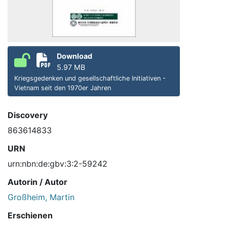
Download
5.97 MB
Kriegsgedenken und gesellschaftliche Initiativen -
Vietnam seit den 1970er Jahren
Discovery
863614833
URN
urn:nbn:de:gbv:3:2-59242
Autorin / Autor
Großheim, Martin
Erschienen