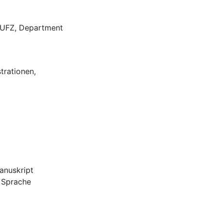
 UFZ, Department
strationen,
anuskript
r Sprache