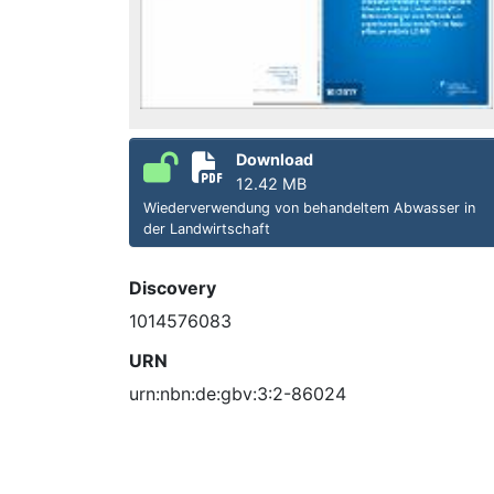
Download
12.42 MB
Wiederverwendung von behandeltem Abwasser in
der Landwirtschaft
Discovery
1014576083
URN
urn:nbn:de:gbv:3:2-86024