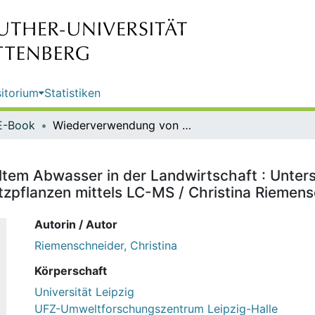
itorium
Statistiken
E-Book
Wiederverwendung von behandeltem Abwasser in der Landwirtschaft : Untersuchungen zum Verbleib von organischen Spurenstoffen in Nutzpflanzen mittels LC-MS / Christina Riemenschneider
em Abwasser in der Landwirtschaft : Unter
tzpflanzen mittels LC-MS / Christina Riemen
Autorin / Autor
Riemenschneider, Christina
Körperschaft
Universität Leipzig
UFZ-Umweltforschungszentrum Leipzig-Halle