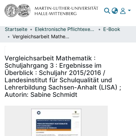
Startseite
Elektronische Pflichtexemplare
E-Book
Bereiche & Sammlungen
Vergleichsarbeit Mathematik : Schuljahrgang 3 : Ergebnisse im Überblick : Schuljahr 2015/2016 / Landesinstitut für Schulqualität und Lehrerbildung Sachsen-Anhalt (LISA) ; Autorin: Sabine Schmidt
Das gesamte Repositorium
Statistiken
Vergleichsarbeit Mathematik :
Schuljahrgang 3 : Ergebnisse im
Überblick : Schuljahr 2015/2016 /
Landesinstitut für Schulqualität und
Lehrerbildung Sachsen-Anhalt (LISA) ;
Autorin: Sabine Schmidt