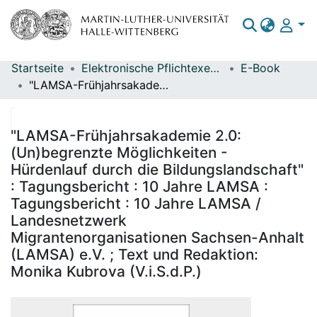
Startseite
Elektronische Pflichtexemplare
E-Book
Bereiche & Sammlungen
"LAMSA-Frühjahrsakademie 2.0: (Un)begrenzte Möglichkeiten - Hürdenlauf durch die Bildungslandschaft" : Tagungsbericht : 10 Jahre LAMSA : Tagungsbericht : 10 Jahre LAMSA / Landesnetzwerk Migrantenorganisationen Sachsen-Anhalt (LAMSA) e.V. ; Text und Redaktion: Monika Kubrova (V.i.S.d.P.)
Das gesamte Repositorium
Statistiken
"LAMSA-Frühjahrsakademie 2.0:
(Un)begrenzte Möglichkeiten -
Hürdenlauf durch die Bildungslandschaft"
: Tagungsbericht : 10 Jahre LAMSA :
Tagungsbericht : 10 Jahre LAMSA /
Landesnetzwerk
Migrantenorganisationen Sachsen-Anhalt
(LAMSA) e.V. ; Text und Redaktion:
Monika Kubrova (V.i.S.d.P.)