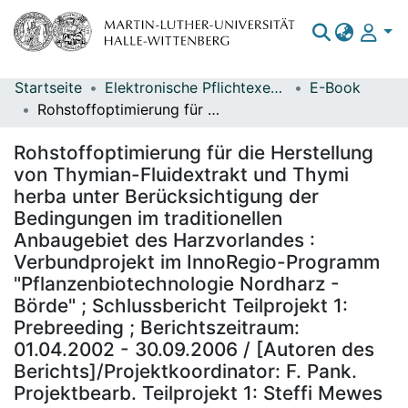
Startseite
Elektronische Pflichtexemplare
E-Book
Bereiche & Sammlungen
Rohstoffoptimierung für die Herstellung von Thymian-Fluidextrakt und Thymi herba unter Berücksichtigung der Bedingungen im traditionellen Anbaugebiet des Harzvorlandes : Verbundprojekt im InnoRegio-Programm "Pflanzenbiotechnologie Nordharz - Börde" ; Schlussbericht Teilprojekt 1: Prebreeding ; Berichtszeitraum: 01.04.2002 - 30.09.2006 / [Autoren des Berichts]/Projektkoordinator: F. Pank. Projektbearb. Teilprojekt 1: Steffi Mewes
Das gesamte Repositorium
Rohstoffoptimierung für die Herstellung
Statistiken
von Thymian-Fluidextrakt und Thymi
herba unter Berücksichtigung der
Bedingungen im traditionellen
Anbaugebiet des Harzvorlandes :
Verbundprojekt im InnoRegio-Programm
"Pflanzenbiotechnologie Nordharz -
Börde" ; Schlussbericht Teilprojekt 1:
Prebreeding ; Berichtszeitraum:
01.04.2002 - 30.09.2006 / [Autoren des
Berichts]/Projektkoordinator: F. Pank.
Projektbearb. Teilprojekt 1: Steffi Mewes