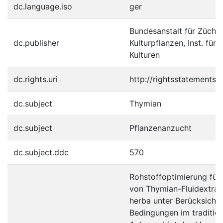
dc.language.iso
ger
Bundesanstalt für Zücht
dc.publisher
Kulturpflanzen, Inst. für
Kulturen
dc.rights.uri
http://rightsstatements.
dc.subject
Thymian
dc.subject
Pflanzenanzucht
dc.subject.ddc
570
Rohstoffoptimierung für 
von Thymian-Fluidextra
herba unter Berücksicht
Bedingungen im tradition