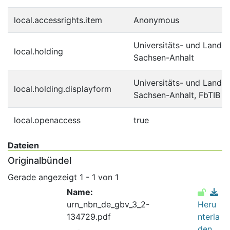
local.accessrights.item
Anonymous
Universitäts- und Landes
local.holding
Sachsen-Anhalt
Universitäts- und Landes
local.holding.displayform
Sachsen-Anhalt, FbTIB
local.openaccess
true
Dateien
Originalbündel
Gerade angezeigt
1 - 1 von 1
Name:
urn_nbn_de_gbv_3_2-
Heru
134729.pdf
nterla
den