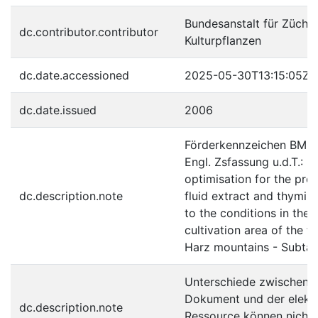
Bundesanstalt für Zücht
dc.contributor.contributor
Kulturpflanzen
dc.date.accessioned
2025-05-30T13:15:05Z
dc.date.issued
2006
Förderkennzeichen BMBF
Engl. Zsfassung u.d.T.: R
optimisation for the pro
dc.description.note
fluid extract and thymi 
to the conditions in the t
cultivation area of the fo
Harz mountains - Subtas
Unterschiede zwischen 
Dokument und der elekt
dc.description.note
Ressource können nicht