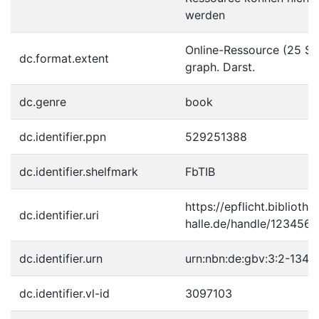
werden
Online-Ressource (25 S.,
dc.format.extent
graph. Darst.
dc.genre
book
dc.identifier.ppn
529251388
dc.identifier.shelfmark
FbTIB
https://epflicht.bibliothe
dc.identifier.uri
halle.de/handle/123456
dc.identifier.urn
urn:nbn:de:gbv:3:2-1347
dc.identifier.vl-id
3097103