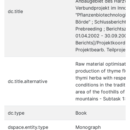
Anbaugebiet des Harzvor
Verbundprojekt im Inno
dc.title
"Pflanzenbiotechnologie
Börde" ; Schlussbericht T
Prebreeding ; Berichtsze
01.04.2002 - 30.09.2006
Berichts]/Projektkoordina
Projektbearb. Teilprojekt
Raw material optimisatio
production of thyme flui
thymi herba with respect
dc.title.alternative
conditions in the traditio
area of the foothills of 
mountains - Subtask 1: 
dc.type
Book
dspace.entity.type
Monograph