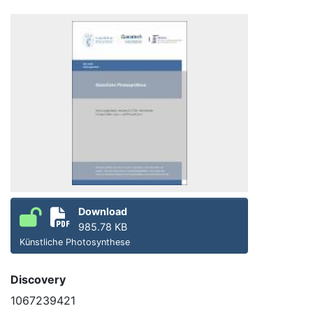
Download
985.78 KB
Künstliche Photosynthese
Discovery
1067239421