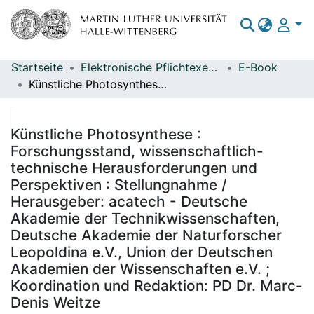
Startseite
Elektronische Pflichtexemplare
E-Book
Bereiche & Sammlungen
Künstliche Photosynthese : Forschungsstand, wissenschaftlich-technische Herausforderungen und Perspektiven : Stellungnahme / Herausgeber: acatech - Deutsche Akademie der Technikwissenschaften, Deutsche Akademie der Naturforscher Leopoldina e.V., Union der Deutschen Akademien der Wissenschaften e.V. ; Koordination und Redaktion: PD Dr. Marc-Denis Weitze
Das gesamte Repositorium
Statistiken
Künstliche Photosynthese :
Forschungsstand, wissenschaftlich-
technische Herausforderungen und
Perspektiven : Stellungnahme /
Herausgeber: acatech - Deutsche
Akademie der Technikwissenschaften,
Deutsche Akademie der Naturforscher
Leopoldina e.V., Union der Deutschen
Akademien der Wissenschaften e.V. ;
Koordination und Redaktion: PD Dr. Marc-
Denis Weitze