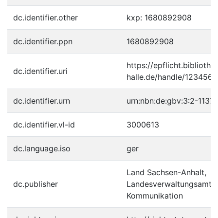
dc.identifier.other
kxp: 1680892908
dc.identifier.ppn
1680892908
https://epflicht.bibliothe
dc.identifier.uri
halle.de/handle/123456
dc.identifier.urn
urn:nbn:de:gbv:3:2-1137
dc.identifier.vl-id
3000613
dc.language.iso
ger
Land Sachsen-Anhalt,
dc.publisher
Landesverwaltungsamt, S
Kommunikation