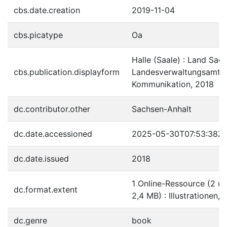
cbs.date.creation
2019-11-04
cbs.picatype
Oa
Halle (Saale) : Land Sac
cbs.publication.displayform
Landesverwaltungsamt, S
Kommunikation, 2018
dc.contributor.other
Sachsen-Anhalt
dc.date.accessioned
2025-05-30T07:53:38Z
dc.date.issued
2018
1 Online-Ressource (2 un
dc.format.extent
2,4 MB) : Illustrationen, 
dc.genre
book