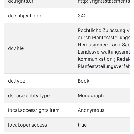
dc.rights.uri
http://rightsstatements.
dc.subject.ddc
342
Rechtliche Zulassung v
durch Planfeststellungsv
Herausgeber: Land Sach
dc.title
Landesverwaltungsamt, S
Kommunikation ; Redakti
Planfeststellungsverfahr
dc.type
Book
dspace.entity.type
Monograph
local.accessrights.item
Anonymous
local.openaccess
true