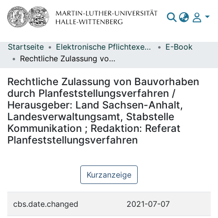
Startseite
Elektronische Pflichtexemplare
E-Book
Bereiche & Sammlungen
Rechtliche Zulassung von Bauvorhaben durch Planfeststellungsverfahren / Herausgeber: Land Sachsen-Anhalt, Landesverwaltungsamt, Stabstelle Kommunikation ; Redaktion: Referat Planfeststellungsverfahren
Das gesamte Repositorium
Rechtliche Zulassung von Bauvorhaben
Statistiken
durch Planfeststellungsverfahren /
Herausgeber: Land Sachsen-Anhalt,
Landesverwaltungsamt, Stabstelle
Kommunikation ; Redaktion: Referat
Planfeststellungsverfahren
Kurzanzeige
cbs.date.changed
2021-07-07