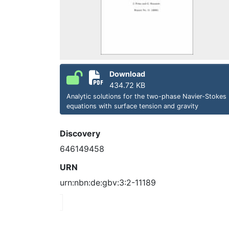
Download
434.72 KB
Analytic solutions for the two-phase Navier-Stokes
equations with surface tension and gravity
Discovery
646149458
URN
urn:nbn:de:gbv:3:2-11189