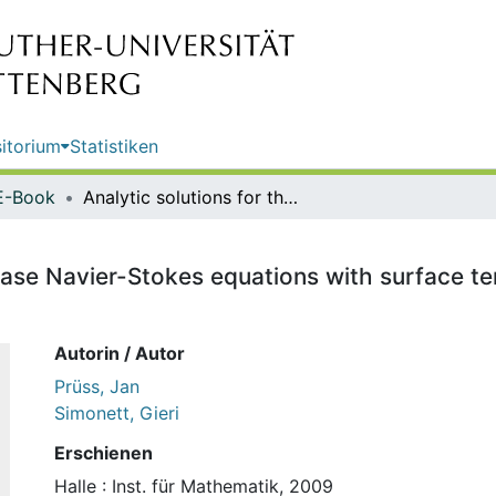
itorium
Statistiken
E-Book
Analytic solutions for the two-phase Navier-Stokes equations with surface tension and gravity / J. Prüss and G. Simonett
hase Navier-Stokes equations with surface ten
Autorin / Autor
Prüss, Jan
Simonett, Gieri
Erschienen
Halle : Inst. für Mathematik, 2009