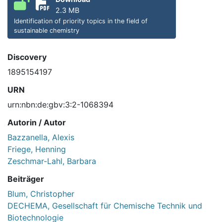
2.3 MB
Identification of priority topics in the field of
sustainable chemistry
Discovery
1895154197
URN
urn:nbn:de:gbv:3:2-1068394
Autorin / Autor
Bazzanella, Alexis
Friege, Henning
Zeschmar-Lahl, Barbara
Beiträger
Blum, Christopher
DECHEMA, Gesellschaft für Chemische Technik und
Biotechnologie