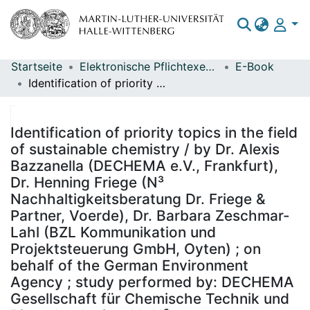
Startseite
Elektronische Pflichtexemplare
E-Book
Bereiche & Sammlungen
Identification of priority topics in the field of sustainable chemistry / by Dr. Alexis Bazzanella (DECHEMA e.V., Frankfurt), Dr. Henning Friege (N³ Nachhaltigkeitsberatung Dr. Friege & Partner, Voerde), Dr. Barbara Zeschmar-Lahl (BZL Kommunikation und Projektsteuerung GmbH, Oyten) ; on behalf of the German Environment Agency ; study performed by: DECHEMA Gesellschaft für Chemische Technik und Biotechnologie e.V., N³ Nachhaltigkeitsberatung Dr. Friege & Partner, BZL Kommunikation und Projektsteuerung GmbH ; edited by: Section IV 1.1 International Chemicals Management Dr. Christopher Blum
Das gesamte Repositorium
Statistiken
Identification of priority topics in the field
of sustainable chemistry / by Dr. Alexis
Bazzanella (DECHEMA e.V., Frankfurt),
Dr. Henning Friege (N³
Nachhaltigkeitsberatung Dr. Friege &
Partner, Voerde), Dr. Barbara Zeschmar-
Lahl (BZL Kommunikation und
Projektsteuerung GmbH, Oyten) ; on
behalf of the German Environment
Agency ; study performed by: DECHEMA
Gesellschaft für Chemische Technik und