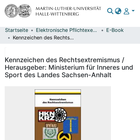
Startseite
Elektronische Pflichtexemplare
E-Book
Bereiche & Sammlungen
Kennzeichen des Rechtsextremismus / Herausgeber: Ministerium für Inneres und Sport des Landes Sachsen-Anhalt
Das gesamte Repositorium
Statistiken
Kennzeichen des Rechtsextremismus /
Herausgeber: Ministerium für Inneres und
Sport des Landes Sachsen-Anhalt