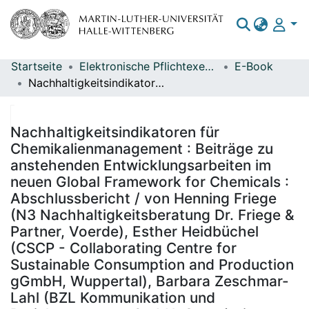
Startseite
Elektronische Pflichtexemplare
E-Book
Bereiche & Sammlungen
Nachhaltigkeitsindikatoren für Chemikalienmanagement : Beiträge zu anstehenden Entwicklungsarbeiten im neuen Global Framework for Chemicals : Abschlussbericht / von Henning Friege (N3 Nachhaltigkeitsberatung Dr. Friege & Partner, Voerde), Esther Heidbüchel (CSCP - Collaborating Centre for Sustainable Consumption and Production gGmbH, Wuppertal), Barbara Zeschmar-Lahl (BZL Kommunikation und Projektsteuerung GmbH, Oyten) ; im Auftrag des Umweltbundesamts ; Redaktion: Fachgebiet IV 1.1 Internationales Chemikalienmanagement - Hans-Christian Stolzenberg, Christopher Blum
Das gesamte Repositorium
Statistiken
Nachhaltigkeitsindikatoren für
Chemikalienmanagement : Beiträge zu
anstehenden Entwicklungsarbeiten im
neuen Global Framework for Chemicals :
Abschlussbericht / von Henning Friege
(N3 Nachhaltigkeitsberatung Dr. Friege &
Partner, Voerde), Esther Heidbüchel
(CSCP - Collaborating Centre for
Sustainable Consumption and Production
gGmbH, Wuppertal), Barbara Zeschmar-
Lahl (BZL Kommunikation und