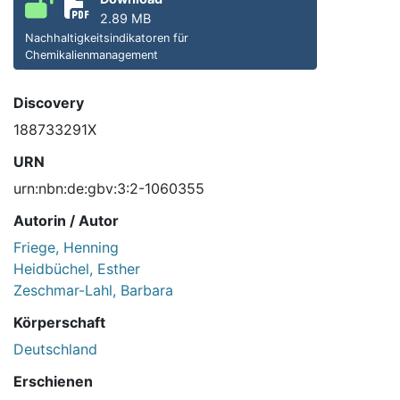
2.89 MB
Nachhaltigkeitsindikatoren für
Chemikalienmanagement
Discovery
188733291X
URN
urn:nbn:de:gbv:3:2-1060355
Autorin / Autor
Friege, Henning
Heidbüchel, Esther
Zeschmar-Lahl, Barbara
Körperschaft
Deutschland
Erschienen