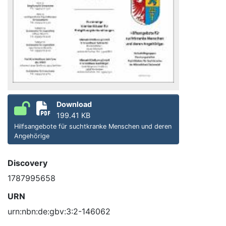
Download
199.41 KB
Hilfsangebote für suchtkranke Menschen und deren
Angehörige
Discovery
1787995658
URN
urn:nbn:de:gbv:3:2-146062