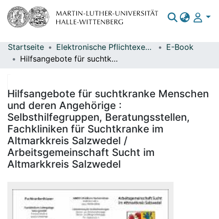
Startseite
Elektronische Pflichtexemplare
E-Book
Bereiche & Sammlungen
Hilfsangebote für suchtkranke Menschen und deren Angehörige : Selbsthilfegruppen, Beratungsstellen, Fachkliniken für Suchtkranke im Altmarkkreis Salzwedel / Arbeitsgemeinschaft Sucht im Altmarkkreis Salzwedel
Das gesamte Repositorium
Statistiken
Hilfsangebote für suchtkranke Menschen
und deren Angehörige :
Selbsthilfegruppen, Beratungsstellen,
Fachkliniken für Suchtkranke im
Altmarkkreis Salzwedel /
Arbeitsgemeinschaft Sucht im
Altmarkkreis Salzwedel