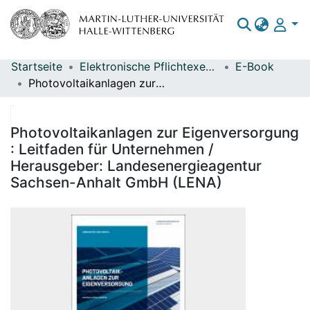
Startseite
Elektronische Pflichtexemplare
E-Book
Bereiche & Sammlungen
Photovoltaikanlagen zur Eigenversorgung : Leitfaden für Unternehmen / Herausgeber: Landesenergieagentur Sachsen-Anhalt GmbH (LENA)
Das gesamte Repositorium
Statistiken
Photovoltaikanlagen zur Eigenversorgung
: Leitfaden für Unternehmen /
Herausgeber: Landesenergieagentur
Sachsen-Anhalt GmbH (LENA)