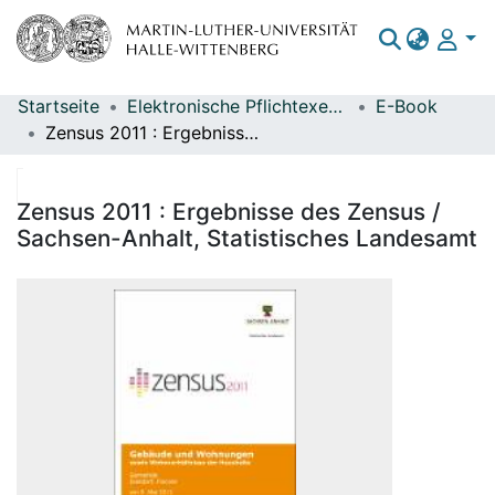
Startseite
Elektronische Pflichtexemplare
E-Book
Bereiche & Sammlungen
Zensus 2011 : Ergebnisse des Zensus / Sachsen-Anhalt, Statistisches Landesamt
Das gesamte Repositorium
Statistiken
Zensus 2011 : Ergebnisse des Zensus /
Sachsen-Anhalt, Statistisches Landesamt