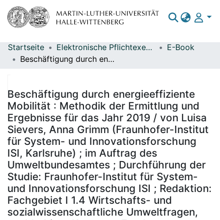
Startseite
Elektronische Pflichtexemplare
E-Book
Bereiche & Sammlungen
Beschäftigung durch energieeffiziente Mobilität : Methodik der Ermittlung und Ergebnisse für das Jahr 2019 / von Luisa Sievers, Anna Grimm (Fraunhofer-Institut für System- und Innovationsforschung ISI, Karlsruhe) ; im Auftrag des Umweltbundesamtes ; Durchführung der Studie: Fraunhofer-Institut für System- und Innovationsforschung ISI ; Redaktion: Fachgebiet I 1.4 Wirtschafts- und sozialwissenschaftliche Umweltfragen, nachhaltiger Konsum - Frauke Eckermann, Klara J. Winkler
Das gesamte Repositorium
Statistiken
Beschäftigung durch energieeffiziente
Mobilität : Methodik der Ermittlung und
Ergebnisse für das Jahr 2019 / von Luisa
Sievers, Anna Grimm (Fraunhofer-Institut
für System- und Innovationsforschung
ISI, Karlsruhe) ; im Auftrag des
Umweltbundesamtes ; Durchführung der
Studie: Fraunhofer-Institut für System-
und Innovationsforschung ISI ; Redaktion:
Fachgebiet I 1.4 Wirtschafts- und
sozialwissenschaftliche Umweltfragen,