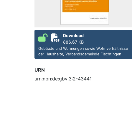
Download
886.67 KB
Gebäude und Wohnungen sowie Wohnverhältnisse
der Haushalte, Verbandsgemeinde Flechtingen
URN
urn:nbn:de:gbv:3:2-43441