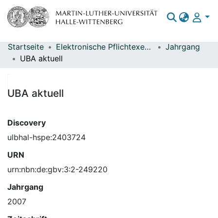
Startseite
Elektronische Pflichtexemplare
Jahrgang
Bereiche & Sammlungen
UBA aktuell
Das gesamte Repositorium
Statistiken
UBA aktuell
Discovery
ulbhal-hspe:2403724
URN
urn:nbn:de:gbv:3:2-249220
Jahrgang
2007