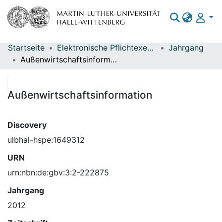
Startseite
Elektronische Pflichtexemplare
Jahrgang
Bereiche & Sammlungen
Außenwirtschaftsinformation
Das gesamte Repositorium
Statistiken
Außenwirtschaftsinformation
Discovery
ulbhal-hspe:1649312
URN
urn:nbn:de:gbv:3:2-222875
Jahrgang
2012