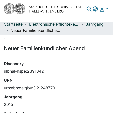
Startseite
Elektronische Pflichtexemplare
Jahrgang
Bereiche & Sammlungen
Neuer Familienkundlicher Abend
Das gesamte Repositorium
Statistiken
Neuer Familienkundlicher Abend
Discovery
ulbhal-hspe:2391342
URN
urn:nbn:de:gbv:3:2-248779
Jahrgang
2015