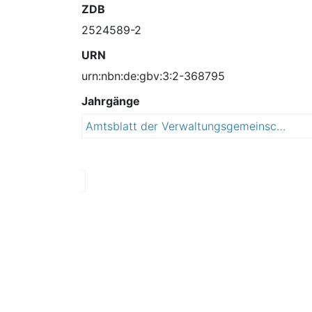
ZDB
2524589-2
URN
urn:nbn:de:gbv:3:2-368795
Jahrgänge
Amtsblatt der Verwaltungsgemeinschaft Blankenburg (Harz) : Blankenburg, Cattenstedt, Heimburg, Hüttenrode, Timmenrode, Wienrode
2
0
0
6