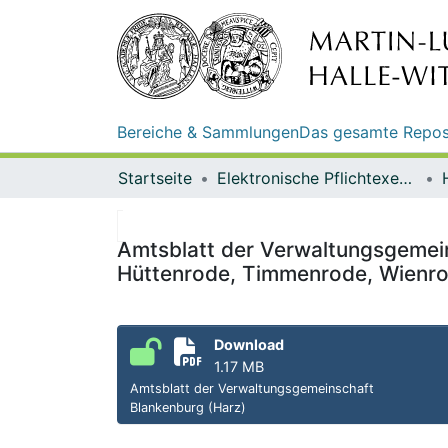
Bereiche & Sammlungen
Das gesamte Repos
Startseite
Elektronische Pflichtexemplare
Amtsblatt der Verwaltungsgemein
Hüttenrode, Timmenrode, Wienrod
Download
1.17 MB
Amtsblatt der Verwaltungsgemeinschaft
Blankenburg (Harz)