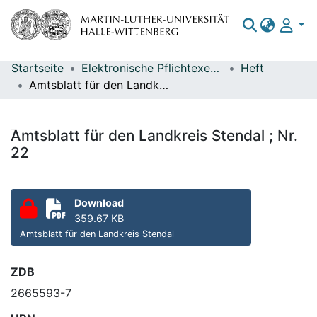
Startseite
Elektronische Pflichtexemplare
Heft
Bereiche & Sammlungen
Amtsblatt für den Landkreis Stendal ; Nr. 22
Das gesamte Repositorium
Statistiken
Amtsblatt für den Landkreis Stendal ; Nr.
22
Download
359.67 KB
Amtsblatt für den Landkreis Stendal
ZDB
2665593-7