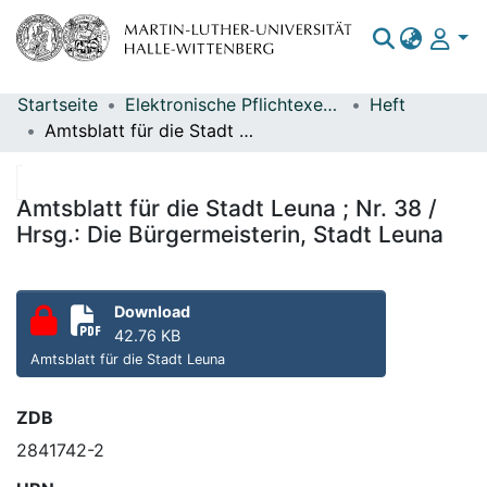
Startseite
Elektronische Pflichtexemplare
Heft
Bereiche & Sammlungen
Amtsblatt für die Stadt Leuna ; Nr. 38 / Hrsg.: Die Bürgermeisterin, Stadt Leuna
Das gesamte Repositorium
Statistiken
Amtsblatt für die Stadt Leuna ; Nr. 38 /
Hrsg.: Die Bürgermeisterin, Stadt Leuna
Download
42.76 KB
Amtsblatt für die Stadt Leuna
ZDB
2841742-2