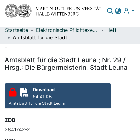
Startseite
Elektronische Pflichtexemplare
Heft
Bereiche & Sammlungen
Amtsblatt für die Stadt Leuna ; Nr. 29 / Hrsg.: Die Bürgermeisterin, Stadt Leuna
Das gesamte Repositorium
Statistiken
Amtsblatt für die Stadt Leuna ; Nr. 29 /
Hrsg.: Die Bürgermeisterin, Stadt Leuna
Download
64.41 KB
Amtsblatt für die Stadt Leuna
ZDB
2841742-2