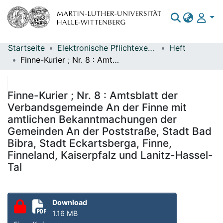
Startseite
Elektronische Pflichtexemplare
Heft
Bereiche & Sammlungen
Finne-Kurier ; Nr. 8 : Amtsblatt der Verbandsgemeinde An der Finne mit amtlichen Bekanntmachungen der Gemeinden An der Poststraße, Stadt Bad Bibra, Stadt Eckartsberga, Finne, Finneland, Kaiserpfalz und Lanitz-Hassel-Tal
Das gesamte Repositorium
Statistiken
Finne-Kurier ; Nr. 8 : Amtsblatt der
Verbandsgemeinde An der Finne mit
amtlichen Bekanntmachungen der
Gemeinden An der Poststraße, Stadt Bad
Bibra, Stadt Eckartsberga, Finne,
Finneland, Kaiserpfalz und Lanitz-Hassel-
Tal
Download
1.16 MB