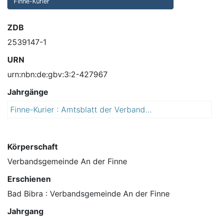
Finne-Kurier
ZDB
2539147-1
URN
urn:nbn:de:gbv:3:2-427967
Jahrgänge
Finne-Kurier : Amtsblatt der Verbandsgemeinde An der Finne mit amtlichen Bekanntmachungen der Gemeinden An der Poststraße, Stadt Bad Bibra, Stadt Eckartsberga, Finne, Finneland, Kaiserpfalz und Lanitz-Hassel-Tal
2
0
1
0
Körperschaft
Verbandsgemeinde An der Finne
Erschienen
Bad Bibra : Verbandsgemeinde An der Finne
Jahrgang