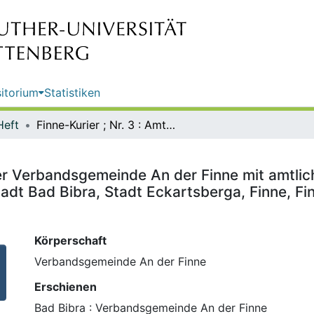
itorium
Statistiken
Heft
Finne-Kurier ; Nr. 3 : Amtsblatt der Verbandsgemeinde An der Finne mit amtlichen Bekanntmachungen der Gemeinden An der Poststraße, Stadt Bad Bibra, Stadt Eckartsberga, Finne, Finneland, Kaiserpfalz und Lanitz-Hassel-Tal
t der Verbandsgemeinde An der Finne mit amt
dt Bad Bibra, Stadt Eckartsberga, Finne, Fin
Körperschaft
Verbandsgemeinde An der Finne
Erschienen
Bad Bibra : Verbandsgemeinde An der Finne