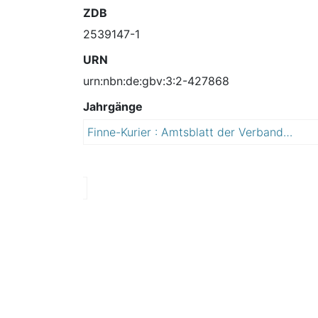
ZDB
2539147-1
URN
urn:nbn:de:gbv:3:2-427868
Jahrgänge
Finne-Kurier : Amtsblatt der Verbandsgemeinde An der Finne mit amtlichen Bekanntmachungen der Gemeinden An der Poststraße, Stadt Bad Bibra, Stadt Eckartsberga, Finne, Finneland, Kaiserpfalz und Lanitz-Hassel-Tal
2
0
0
9